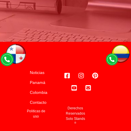
Noticias
Panamá
Colombia
Contacto
Derechos
Politicas de
Reservados
uso
Solo Stands
®