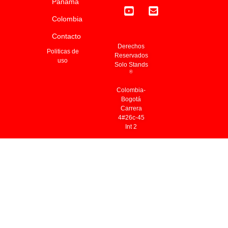
Panamá
Colombia
Contacto
Derechos
Politicas de
Reservados
uso
Solo Stands
®
Colombia-
Bogotá
Carrera
4#26c-45
Int 2