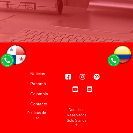
Noticias
Panamá
Colombia
Contacto
Derechos
Politicas de
Reservados
uso
Solo Stands
®